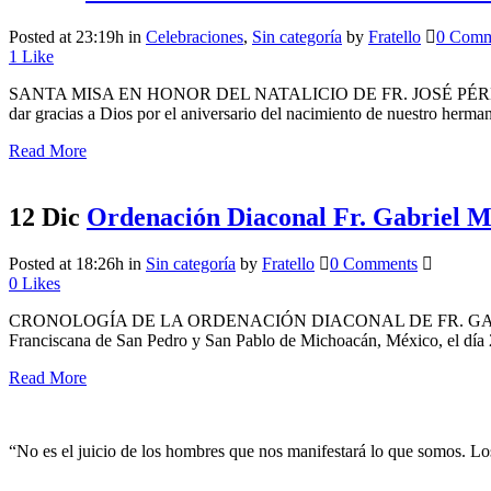
Posted at 23:19h
in
Celebraciones
,
Sin categoría
by
Fratello
0 Comm
1
Like
SANTA MISA EN HONOR DEL NATALICIO DE FR. JOSÉ PÉREZ, OFM 29 
dar gracias a Dios por el aniversario del nacimiento de nuestro hermano
Read More
12 Dic
Ordenación Diaconal Fr. Gabriel
Posted at 18:26h
in
Sin categoría
by
Fratello
0 Comments
0
Likes
CRONOLOGÍA DE LA ORDENACIÓN DIACONAL DE FR. GABRIEL MANCE
Franciscana de San Pedro y San Pablo de Michoacán, México, el día 2
Read More
“No es el juicio de los hombres que nos manifestará lo que somos. Lo