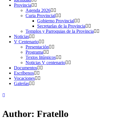
Provincia
Agenda 2026
Curia Provincial
Gobierno Provincial
Secretarías de la Provincia
Templos y Parroquias de la Provincia
Noticias
V Centenario
Presentación
Programa
Textos litúrgicos
Noticias V centenario
Documentos
Escríbenos
Vocaciones
Galerías
Author: Fratello