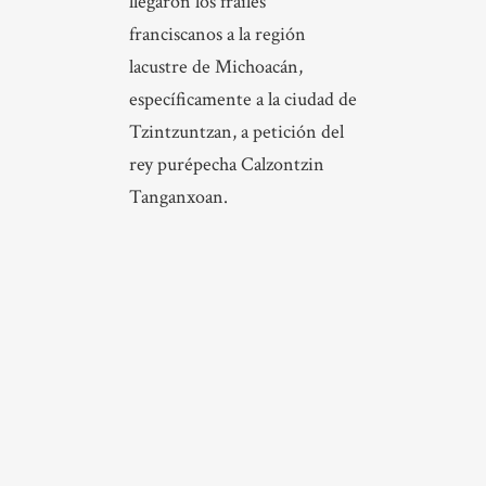
llegaron los frailes
franciscanos a la región
lacustre de Michoacán,
específicamente a la ciudad de
Tzintzuntzan, a petición del
rey purépecha Calzontzin
Tanganxoan.
S.
1525
XVI