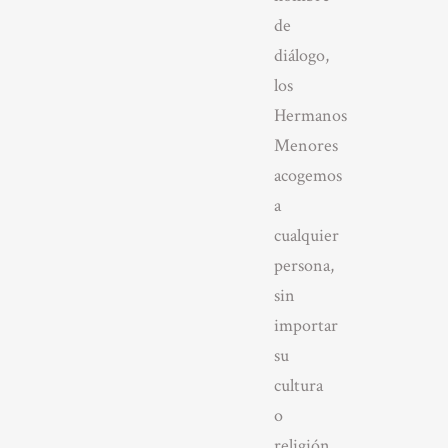
de
diálogo,
los
Hermanos
Menores
acogemos
a
cualquier
persona,
sin
importar
su
cultura
o
religión,