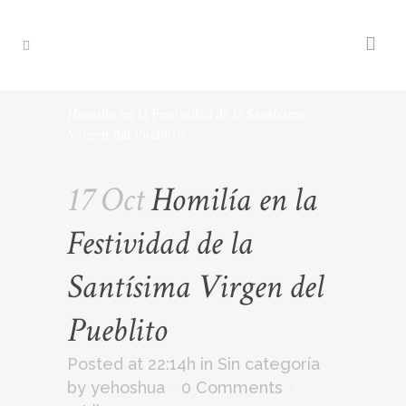
Homilía en la Festividad de la Santísima
Virgen del Pueblito
17 Oct
Homilía en la
Festividad de la
Santísima Virgen del
Pueblito
Posted at 22:14h
in
Sin categoría
by
yehoshua
0 Comments