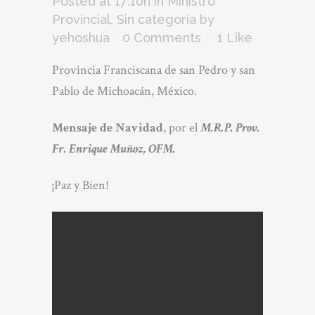
Posted at 17:10h
in
Ministro
Provincial
,
Sin categoría
by
yehoshua
0 Comments
1
Like
Provincia Franciscana de san Pedro y san
Pablo de Michoacán, México.
Mensaje de Navidad
, por el
M.R.P. Prov.
Fr. Enrique Muñoz, OFM.
¡Paz y Bien!