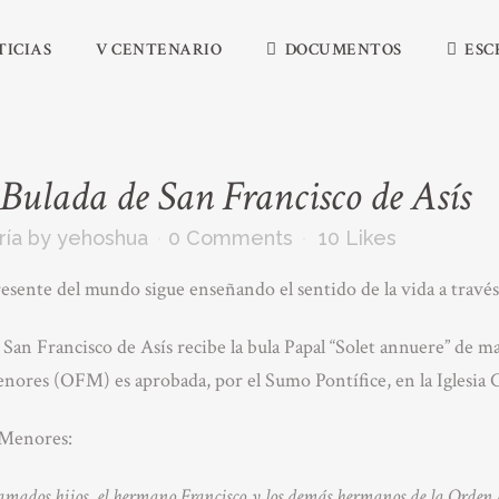
TICIAS
V CENTENARIO
DOCUMENTOS
ESC
Bulada de San Francisco de Asís
ría
by
yehoshua
0 Comments
10
Likes
resente del mundo sigue enseñando el sentido de la vida a travé
 San Francisco de Asís recibe la bula Papal “Solet annuere” de m
enores (OFM) es aprobada, por el Sumo Pontífice, en la Iglesia C
 Menores:
los amados hijos, el hermano Francisco y los demás hermanos de la Ord