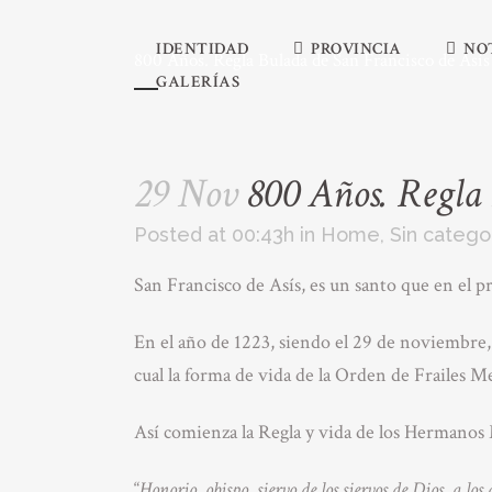
IDENTIDAD
PROVINCIA
NO
800 Años. Regla Bulada de San Francisco de Asís
GALERÍAS
29 Nov
800 Años. Regla 
Posted at 00:43h
in
Home
,
Sin catego
San Francisco de Asís, es un santo que en el p
En el año de 1223, siendo el 29 de noviembre,
cual la forma de vida de la Orden de Frailes M
Así comienza la Regla y vida de los Hermanos
“
Honorio, obispo, siervo de los siervos de Dios, a 