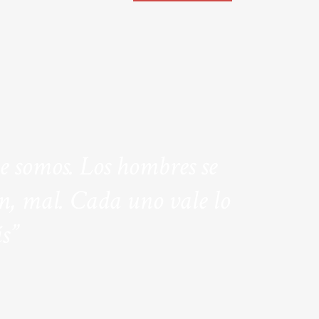
ue somos. Los hombres se
n, mal. Cada uno vale lo
s”