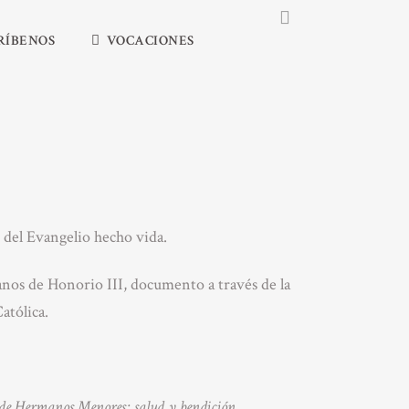
RÍBENOS
VOCACIONES
s del Evangelio hecho vida.
anos de Honorio III, documento a través de la
atólica.
en de Hermanos Menores: salud y bendición