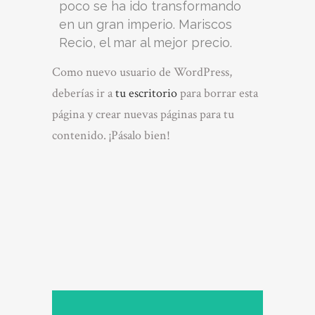
poco se ha ido transformando
en un gran imperio. Mariscos
Recio, el mar al mejor precio.
Como nuevo usuario de WordPress,
deberías ir a
tu escritorio
para borrar esta
página y crear nuevas páginas para tu
contenido. ¡Pásalo bien!
Fundación
OFM en
michoacan
OFM